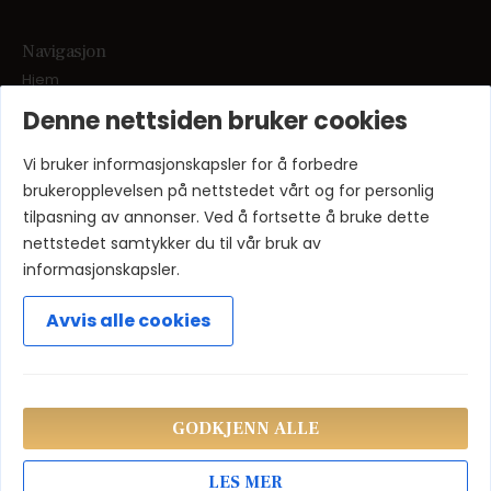
Navigasjon
Hjem
Denne nettsiden bruker cookies
Tjenester
Samfunnsengasjement / CSR
Vi bruker informasjonskapsler for å forbedre
Om oss
brukeropplevelsen på nettstedet vårt og for personlig
tilpasning av annonser. Ved å fortsette å bruke dette
Aktuelt
nettstedet samtykker du til vår bruk av
Kontakt oss
informasjonskapsler.
Avvis alle cookies
GODKJENN ALLE
© 2026 HR & Business AS
LES MER