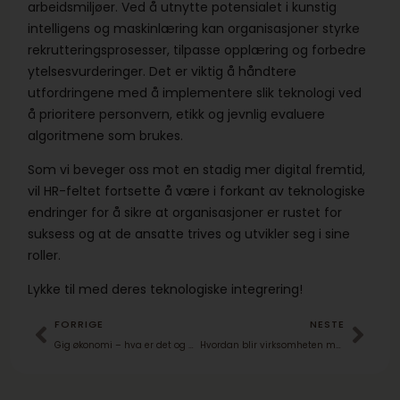
arbeidsmiljøer. Ved å utnytte potensialet i kunstig
intelligens og maskinlæring kan organisasjoner styrke
rekrutteringsprosesser, tilpasse opplæring og forbedre
ytelsesvurderinger. Det er viktig å håndtere
utfordringene med å implementere slik teknologi ved
å prioritere personvern, etikk og jevnlig evaluere
algoritmene som brukes.
Som vi beveger oss mot en stadig mer digital fremtid,
vil HR-feltet fortsette å være i forkant av teknologiske
endringer for å sikre at organisasjoner er rustet for
suksess og at de ansatte trives og utvikler seg i sine
roller.
Lykke til med deres teknologiske integrering!
FORRIGE
NESTE
Gig økonomi – hva er det og hva betyr det for arbeidstakere og virksomheter i fremtiden?
Hvordan blir virksomheten mer lønnsom gjennom ansatte?