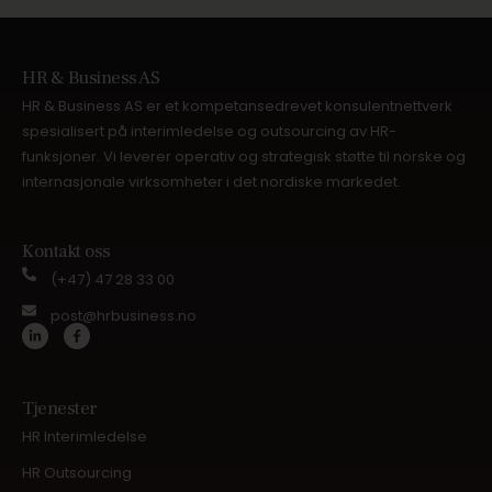
HR & Business AS
HR & Business AS er et kompetansedrevet konsulentnettverk
spesialisert på interimledelse og outsourcing av HR-
funksjoner. Vi leverer operativ og strategisk støtte til norske og
internasjonale virksomheter i det nordiske markedet.
Kontakt oss
(+47) 47 28 33 00
post@hrbusiness.no
Tjenester
HR Interimledelse
HR Outsourcing